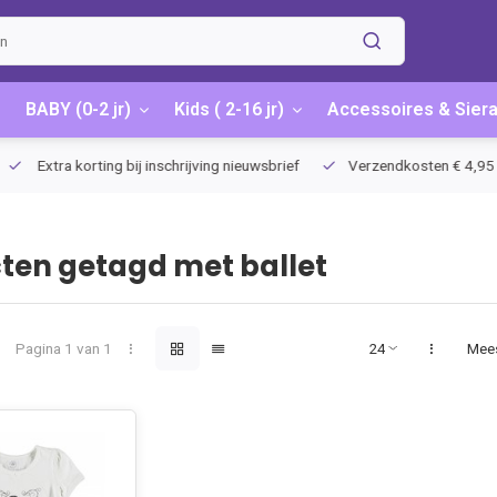
BABY (0-2 jr)
Kids ( 2-16 jr)
Accessoires & Sier
Extra korting bij inschrijving nieuwsbrief
Verzendkosten € 4,95 / G
ten getagd met ballet
Pagina 1 van 1
Mee