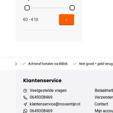
€0 - €10
75 (NL)
Achteraf betalen via Billink
Niet goed = geld terug
Klantenservice
Veelgestelde vragen
Betaalmet
0649308469
Verzenden,
klantenservice@roosentijn.nl
Contact
0649308469
Mijn accou