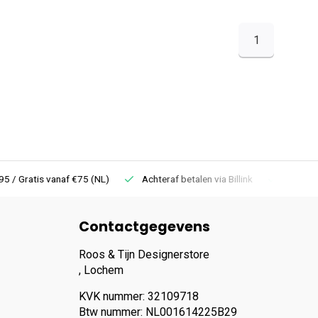
1
 Gratis vanaf €75 (NL)
Achteraf betalen via Billink
Niet goed =
Contactgegevens
Roos & Tijn Designerstore
, Lochem
KVK nummer: 32109718
Btw nummer: NL001614225B29