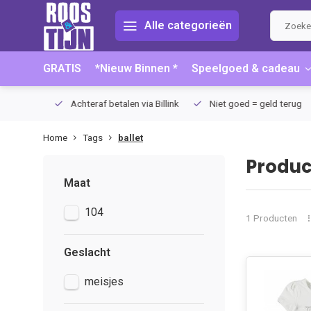
Alle categorieën
GRATIS
*Nieuw Binnen *
Speelgoed & cadeau
75 (NL)
Achteraf betalen via Billink
Niet goed = geld terug
Home
Tags
ballet
Produc
Maat
104
1 Producten
Geslacht
meisjes