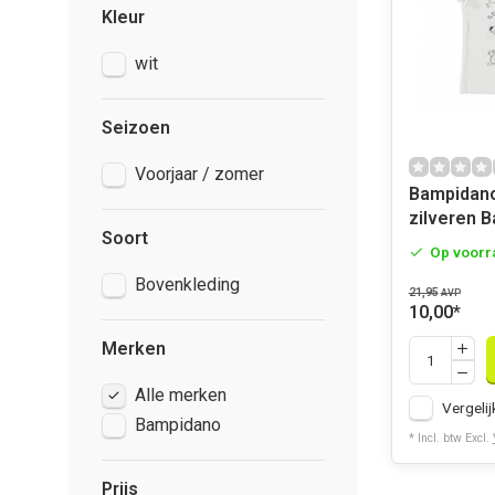
Kleur
wit
Seizoen
Voorjaar / zomer
Bampidano
zilveren B
Soort
Op voorr
Bovenkleding
21,95
AVP
10,00
*
Merken
Alle merken
Vergelij
Bampidano
* Incl. btw Excl.
Prijs