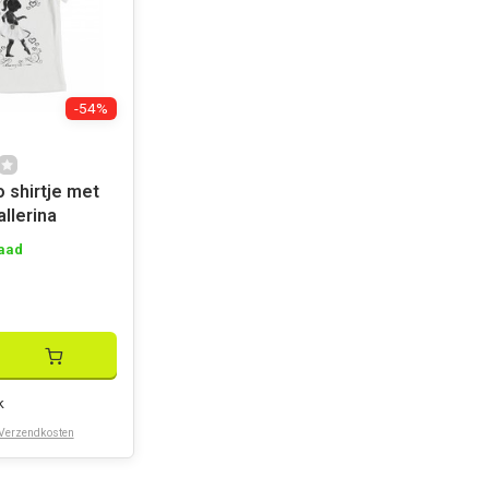
-54%
 shirtje met
allerina
aad
k
Verzendkosten