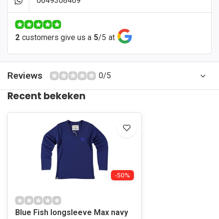
0649308469
2
customers give us a
5
/
5
at
Reviews
0/5
Recent bekeken
-50%
Blue Fish longsleeve Max navy