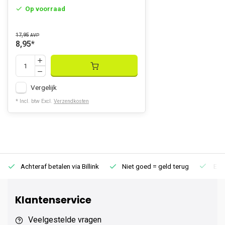
Op voorraad
17,95
AVP
8,95
*
Vergelijk
* Incl. btw Excl.
Verzendkosten
Achteraf betalen via Billink
Niet goed = geld terug
Extr
Klantenservice
Veelgestelde vragen