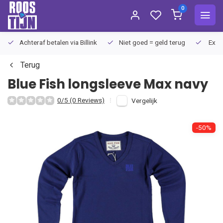
0
Achteraf betalen via Billink
Niet goed = geld terug
Extra
Terug
Blue Fish
longsleeve Max navy
0/5 (0 Reviews)
Vergelijk
-50%