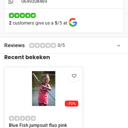
0649308469
2
customers give us a
5
/
5
at
Reviews
0/5
Recent bekeken
-70%
Blue Fish jumpsuit fluo pink