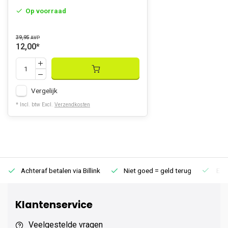
Op voorraad
39,95
AVP
12,00
*
Vergelijk
* Incl. btw Excl.
Verzendkosten
Achteraf betalen via Billink
Niet goed = geld terug
Extr
Klantenservice
Veelgestelde vragen