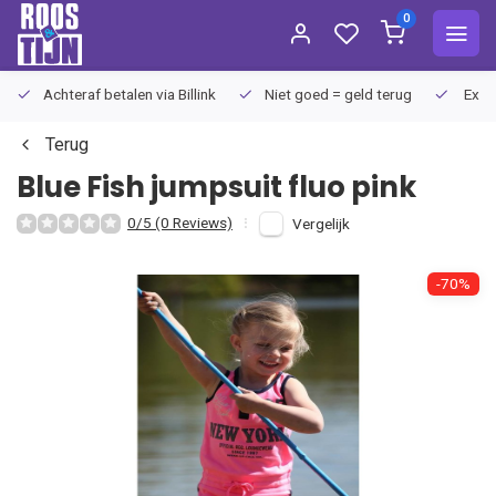
0
Achteraf betalen via Billink
Niet goed = geld terug
Extra
Terug
Blue Fish
jumpsuit fluo pink
0/5 (0 Reviews)
Vergelijk
-70%